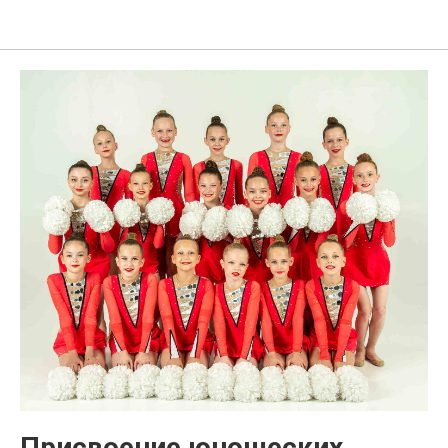
Ural Cheer School
Присвоение юношеских