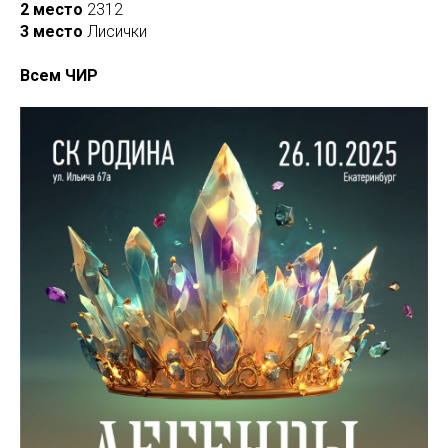
2 место
2312
3 место
Лисички
Всем ЧИР