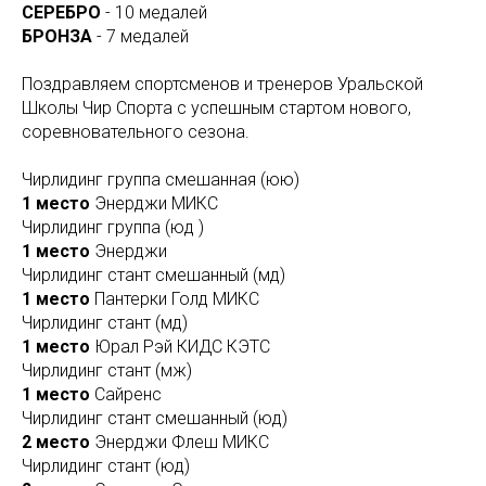
СЕРЕБРО
- 10 медалей
БРОНЗА
- 7 медалей
Поздравляем спортсменов и тренеров Уральской
Школы Чир Спорта с успешным стартом нового,
соревновательного сезона.
Чирлидинг группа смешанная (юю)
1 место
Энерджи МИКС
Чирлидинг группа (юд )
1 место
Энерджи
Чирлидинг стант смешанный (мд)
1 место
Пантерки Голд МИКС
Чирлидинг стант (мд)
1 место
Юрал Рэй КИДС КЭТС
Чирлидинг стант (мж)
1 место
Сайренс
Чирлидинг стант смешанный (юд)
2 место
Энерджи Флеш МИКС
Чирлидинг стант (юд)