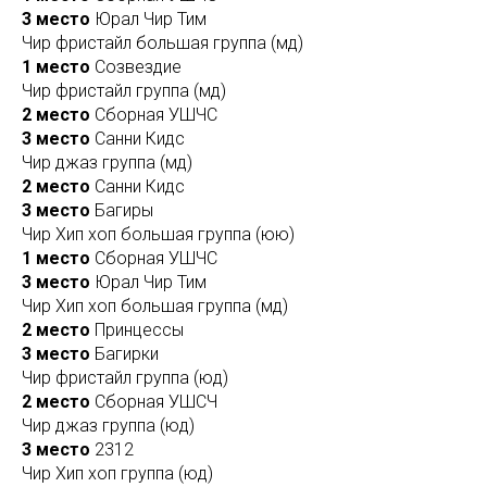
3 место
Юрал Чир Тим
Чир фристайл большая группа (мд)
1 место
Созвездие
Чир фристайл группа (мд)
2 место
Сборная УШЧС
3 место
Санни Кидс
Чир джаз группа (мд)
2 место
Санни Кидс
3 место
Багиры
Чир Хип хоп большая группа (юю)
1 место
Сборная УШЧС
3 место
Юрал Чир Тим
Чир Хип хоп большая группа (мд)
2 место
Принцессы
3 место
Багирки
Чир фристайл группа (юд)
2 место
Сборная УШСЧ
Чир джаз группа (юд)
3 место
2312
Чир Хип хоп группа (юд)