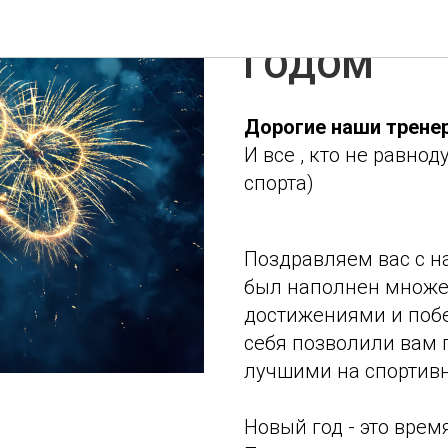
ПОЗДРАВЛЯ
Ural Cheer School
ГОДОМ
Дорогие наши тренер
И все , кто не равн
спорта)
Поздравляем вас с н
был наполнен множе
достижениями и побе
себя позволили вам п
лучшими на спортивн
Новый год - это вре