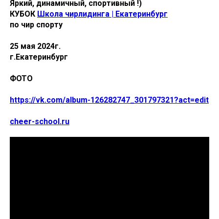
Яркий, динамичный, спортивный !)
КУБОК
Школа чирлидинга | Екатеринбург
по чир спорту
25 мая 2024г.
г.Екатеринбург
ФОТО
https://vk.com/album-126282747_301797321?act=edit
cheer-school.ru